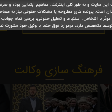
این سایت و به طور کلی اینترنت، مفاهیم ابتدایی بوده و صرف
ان است.
پرونده های مطروحه یا مشکلات حقوقی نیاز به مصاح
موثر با اشخاص، استنباط و تحلیل حقوقی، بررسی تمام جوانب و
وسط متخصص دارد، درموارد فوق حتما با وکیل خود مشورت نما
فرهنگ سازی وکالت