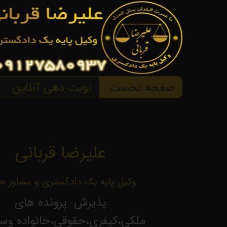
صفحه نخست
نوبت دهی آنلاین
علیرضا قربانی
وکیل پایه یک دادگستری و مشاور ح
پذیرش پرونده های
ملکی،کیفری،حقوقی،خانواده وسا