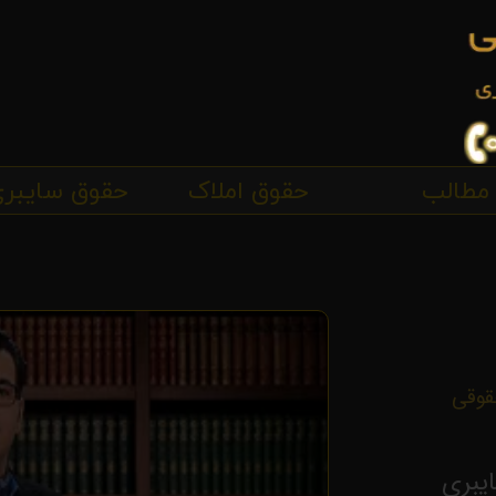
مطالب
حقوق املاک
حقوق سایبر
قوقی
یبری