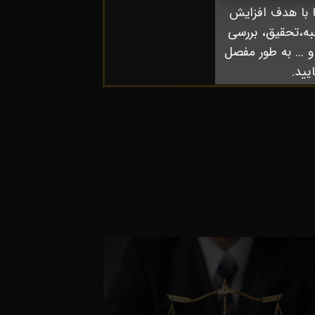
ا با هدف افزایش
به،تحقیق، بررسی
 ... به طور مفصل
یید.