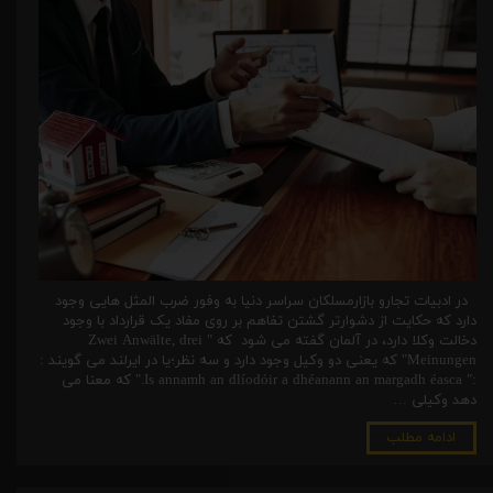
در ادبیات تجارو بازارمسلکان سراسر دنیا به وفور ضرب المثل هایی وجود
دارد که حکایت از دشوارتر گشتن تفاهم بر روی مفاد یک قرارداد با وجود
دخالت وکلا دارد، در آلمان گفته می شود که " Zwei Anwälte, drei
Meinungen" که یعنی دو وکیل وجود دارد و سه نظر؛یا در ایرلند می گویند :
:" Is annamh an dlíodóir a dhéanann an margadh éasca." که معنا می
دهد وکیلی …
ادامه مطلب