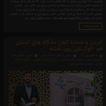
بگوییم مثلا بهترین وکیل در قم فلانی است ؛چر ا که هر فرد و هر پرونده
از شرایط خاصی برخوردارند و نسخه ی یکسان پیچیدن کاری غیر عقلائی
است،مثلا اگر بخواهیم باسوادترین و بهترین وکیل در قم رابرای مردم
معرفی کنیم آیا همه ی افراد توانایی مالی برخورداری از خدمات او را خواهند
داشت؟در بقیه ی فاکتورها هم همینقدر عدم منطق وجود دارد.
ادامه مطلب
آدرس و شماره تلفن دادگاه های استان
قم +لوکیشن روی نقشه
۱۸ شهریور ۰۳
وکیل در قم
،
دادگاه قم
اجرای احکام قم
،
دادسرای قم
،
اجرای احکام کیفری
،
اجرای احکام حقوقی
،
اجرای احکام
مدنی
،
خیابان ساحلی قم