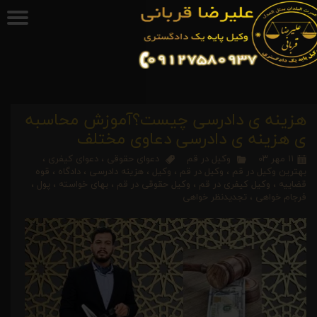
هزینه ی دادرسی چیست؟آموزش محاسبه
ی هزینه ی دادرسی دعاوی مختلف
۱۱ مهر ۰۳
وکیل در قم
دعوای حقوقی
،
دعوای کیفری
،
بهترین وکیل در قم
،
وکیل در قم
،
وکیل
،
هزینه دادرسی
،
دادگاه
،
قوه
قضاییه
،
وکیل کیفری در قم
،
وکیل حقوقی در قم
،
بهای خواسته
،
پول
،
فرجام خواهی
،
تجدیدنظر خواهی