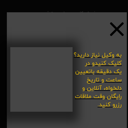
​پذیرش کلیه ی دعاوی حقوقی و
کیفری و به طور خاص مطالبه ی
خسارات،جرائم اینترنتی ،دعاوی
ملکی و...
​به وکیل نیاز دارید؟
تماس با ما
کلیک کنیدو در
یک دقیقه باتعیین
قم- خیابان شهید فاطمی(دورشهر)-
ساعت و تاریخ
نبش کوچه ی دوازدهم- مجتمع
دلخواه، آنلاین و
تجاری الهیه- طبقه ی سوم _ دفتر
رایگان وقت ملاقات
وکالت قربانی
رزرو کنید.
ساعات کاری