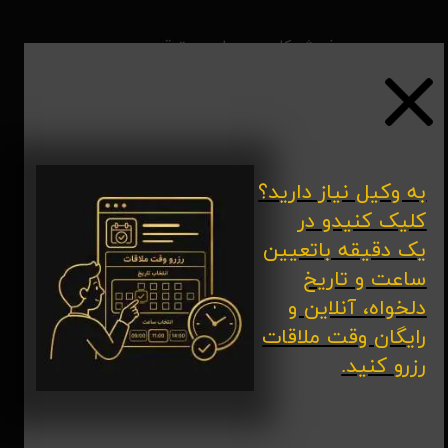
​پذیرش کلیه ی دعاوی حقوقی و
کیفری و به طور خاص مطالبه ی
خسارات،جرائم اینترنتی ،دعاوی
ملکی و...
​به وکیل نیاز دارید؟
تماس با ما
کلیک کنیدو در
یک دقیقه باتعیین
قم- خیابان شهید فاطمی(دورشهر)-
ساعت و تاریخ
نبش کوچه ی دوازدهم- مجتمع
دلخواه، آنلاین و
تجاری الهیه- طبقه ی سوم _ دفتر
رایگان وقت ملاقات
وکالت قربانی
رزرو کنید.
ساعات کاری