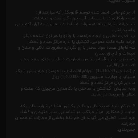
مشورت نمایید.
4. جرائم خاص احصا شده توسط قانونگذار که عبارتند از :
لف- خرابکاری در تاسیسات آب، برق، گاز، نفت و مخابرات
ب- جرائم سازمان یافته، سرقت مسلحانه یا مقرون به آزار، آدم‌ربایی
و اسیدپاشی
پ- قدرت نمایی و ایجاد مزاحمت با چاقو یا هر نوع اسلحه دیگر،
جرائم علیه عفت عمومی، تشکیل یا اداره مراکز فساد و فحشا
ت- قاچاق عمده مواد مخدر یا روانگردان، مشروبات الکلی و سلاح و
مهمات و قاچاق انسان
ث- تعزیر بدل از قصاص نفس، معاونت در قتل عمدی و محاربه و
افساد فی الارض
ج (اصلاحی 1403/3/30) - جرائم اقتصادی، با موضوع جرم بیش از یک
میلیارد و چهارصد میلیون (1,400,000,000) ریال
د. دایر کردن مراکز فساد و فحشا
و.به نمایش گذاشتن یا ساختن یا نگاهداری هرچیزی که عفت و
اخلاق را جریحه دار نماید.
5. جرائم علیه امنیتداخلی و خارجی کشور فقط در شرایط خاص که
عبارت از همکاری موثر مرتکب در شناسایی سایر متهمان و کشف
جرم است تعلیق می گردند آن هم فقط بخشی از مجازات نه همه ی
مجازات.
جمع‌بندی: