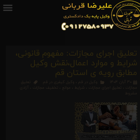
تعلیق اجرای مجازات: مفهوم قانونی،
شرایط و موارد اعمال،نقش وکیل
مطابق رویه ی استان قم
۳۰ آبان ۱۴۰۴
وکیل در قم
،
وکیل کیفری در قم
تعلیق
مجازات
،
تعلیق اجرای مجازات
،
شرایط
،
موانع
،
تخفیف مجازات
،
آزادی
مشروط