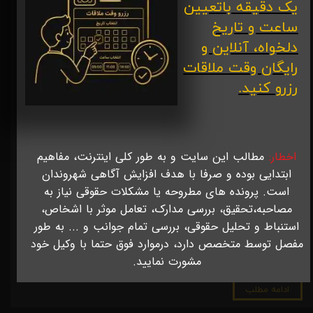
یک دقیقه باتعیین
ساعت و تاریخ
دلخواه، آنلاین و
رایگان وقت ملاقات
رزرو کنید.
اخطار:
مطالب این سایت و به طور کلی اینترنت، مفاهیم
ابتدایی بوده و صرفا با هدف افزایش آگاهی شهروندان
است.
پرونده های مطروحه یا مشکلات حقوقی نیاز به
استفاده از وکیل چه سودی برای شما دارد؟ به دلیل عدم وجود قوانین لازم و
مصاحبه،تحقیق، بررسی مدارک، تعامل موثر با اشخاص،
همچنین فقدان انگیزه برای دولت و قوه قضاییه ی جمهوری اسلامی ایران
استنباط و تحلیل حقوقی، بررسی تمام جوانب و ... به طور
برای فرهنگ سازی استفاده از وکیل به جای ورود به دعاوی بدون استفاده از
وکیل، که مشابه خوددرمانی است که تا چند سال پیش در مملکت ایران
مفصل توسط متخصص دارد، درموارد فوق حتما با وکیل خود
رواج داشت و افراد از سر تنبلی یا به خیال خود صرفه جویی از پزشک
مشورت نمایید.
استفاده …
ادامه مطلب