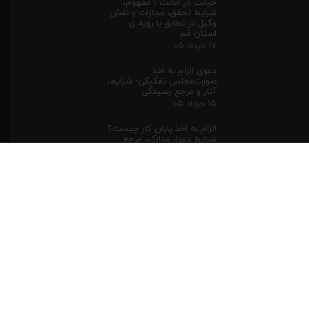
خیانت در امانت ؛ مفهوم،
شرایط تحقق، مجازات و نقش
وکیل در تطابق با رویه ی
استان قم
۱۷ خرداد ۰۵
دعوی الزام به اخذ
صورت‌مجلس تفکیکی؛ شرایط،
آثار و مرجع رسیدگی
۱۵ خرداد ۰۵
الزام به اخذ پایان کار چیست؟
شرایط دعوا، مدارک، مرجع
رسیدگی و نکات حقوقی
۱۵ خرداد ۰۵
دسته بندی ها
فرهنگ سازی وکالت
(۸)
وکیل ملکی قم
(۷)
وکیل سایبری قم
(۵)
وکیل در قم
(۴۸)
دادگاه قم
(۴)
وکیل کیفری در قم
(۱۵)