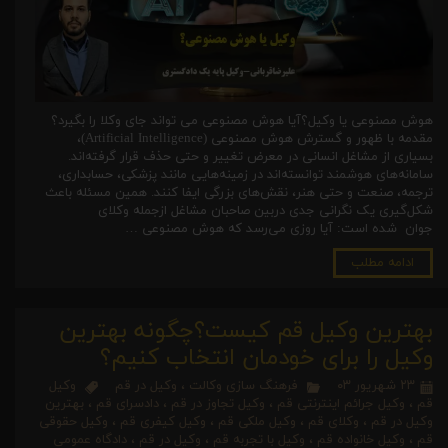
هوش مصنوعی یا وکیل؟آیا هوش مصنوعی می تواند جای وکلا را بگیرد؟
مقدمه با ظهور و گسترش هوش مصنوعی (Artificial Intelligence)،
بسیاری از مشاغل انسانی در معرض تغییر و حتی حذف قرار گرفته‌اند.
سامانه‌های هوشمند توانسته‌اند در زمینه‌هایی مانند پزشکی، حسابداری،
ترجمه، صنعت و حتی هنر، نقش‌های بزرگی ایفا کنند. همین مسئله باعث
شکل‌گیری یک نگرانی جدی دربین صاحبان مشاغل ازجمله وکلای
جوان شده است: آیا روزی می‌رسد که هوش مصنوعی …
ادامه مطلب
بهترین وکیل قم کیست؟چگونه بهترین
وکیل را برای خودمان انتخاب کنیم؟
۲۳ شهریور ۰۳
فرهنگ سازی وکالت
،
وکیل در قم
وکیل
قم
،
وکیل جرائم اینترنتی قم
،
وکیل تجاوز در قم
،
دادسرای قم
،
بهترین
وکیل در قم
،
وکلای قم
،
وکیل ملکی قم
،
وکیل کیفری قم
،
وکیل حقوقی
قم
،
وکیل خانواده قم
،
وکیل با تجربه قم
،
وکیل در قم
،
دادگاه عمومی