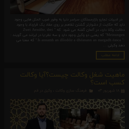
در ادبیات تجارو بازارمسلکان سراسر دنیا به وفور ضرب المثل هایی وجود
دارد که حکایت از دشوارتر گشتن تفاهم بر روی مفاد یک قرارداد با وجود
دخالت وکلا دارد، در آلمان گفته می شود که " Zwei Anwälte, drei
Meinungen" که یعنی دو وکیل وجود دارد و سه نظر؛یا در ایرلند می گویند :
:" Is annamh an dlíodóir a dhéanann an margadh éasca." که معنا می
دهد وکیلی …
ادامه مطلب
ماهیت شغل وکالت چیست؟آیا وکالت
کسب است؟
۱۸ شهریور ۰۳
فرهنگ سازی وکالت
،
وکیل در قم