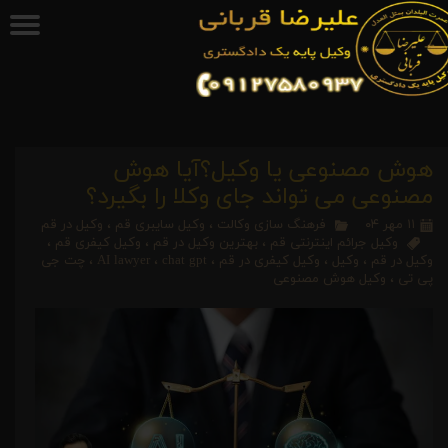
هوش مصنوعی یا وکیل؟آیا هوش
مصنوعی می تواند جای وکلا را بگیرد؟
۱۱ مهر ۰۴
فرهنگ سازی وکالت
،
وکیل سایبری قم
،
وکیل در قم
وکیل جرائم اینترنتی قم
،
بهترین وکیل در قم
،
وکیل کیفری قم
،
وکیل در قم
،
وکیل
،
وکیل کیفری در قم
،
chat gpt
،
AI lawyer
،
چت جی
پی تی
،
وکیل هوش مصنوعی