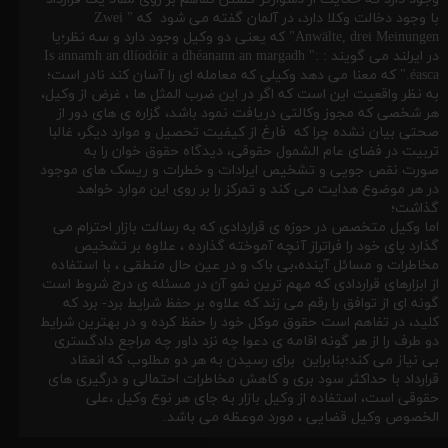
با وجود دخالت وکلا دارد، در آلمان گفته می شود که " Zwei
Anwälte, drei Meinungen" که یعنی دو وکیل وجود دارد و سه نظر؛یا
در ایرلند می گویند : :" Is annamh an dlíodóir a dhéanann an margadh
éasca." که معنا می دهد وکیلی که معامله ای را آسان کند نادر است؛
به نظر واقعیت این است که اگر در این ضرب المثل ها ، غرض از وکیل،
هر شخصی که مجوز وکالتی دریافت نمود باشد، گزاره ی های دور از
صحتی بیان نشده چرا که فارغ از کیفیت تحصیل و موارد دیگر، غالبا
تربیت در فضای عام الشمول حقوقی، دیدگاه حقوق خوان را به
صورت نقص جویی و تشخیص ایرادات و خطرات و ریسک های موجود
در هر موضوع هدایت می کند و تمرکز را بر روی این موارد خواهد
گذاشت؛
اما وکیل متخصص در حوزه ی قراردادی که به رسالت بازار احترام می
گذارد پای خود را فراتراز آنچه آموخته گذارده ، علاوه بر تشخیص
مخاطرات و مسائل آینده،بی باک و در عین حال منطقی ، با استفاده
از ابزارهای قراردادی که مهم ترین نمو آن در مسئله ی درج شروط است
گونه ای از توافق را رقم می زند که علاوه بر حفظ شرایط برد- برد که
کلید، در تفاهم است حقوق موکل خود را حفظ کرده و در بهترین شرایط
دو طرف را از هر گونه اقامه ی دعوا چه نزد داور چه مراجع دادگستری
بی نیاز می کند؛بنابراین برای رسیدن به هر دو مطلوب که انعقاد
قرارداد با حداکثر سود بری و کاهش مخاطرات احتمالی و درگیری های
حقوقی است، استفاده از وکیل بازار به جای هر نوع وکیل ،علی
الخصوص وکیل قضایی ، مورد موعظه می باشد.